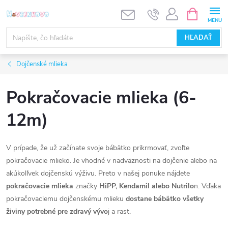
Prejsť
NÁKUPN
KOŠÍK
na
obsah
HĽADAŤ
Dojčenské mlieka
Pokračovacie mlieka (6-
12m)
V prípade, že už začínate svoje bábätko prikrmovať, zvoľte
pokračovacie mlieko. Je vhodné v
nadväznosti na dojčenie alebo na
akúkolľvek dojčenskú výživu.
Preto v našej ponuke nájdete
pokračovacie mlieka
značky
HiPP, Kendamil alebo Nutrilo
n. Vďaka
pokračovaciemu dojčenskému mlieku
dostane bábätko všetky
živiny potrebné pre zdravý vývo
j a rast.