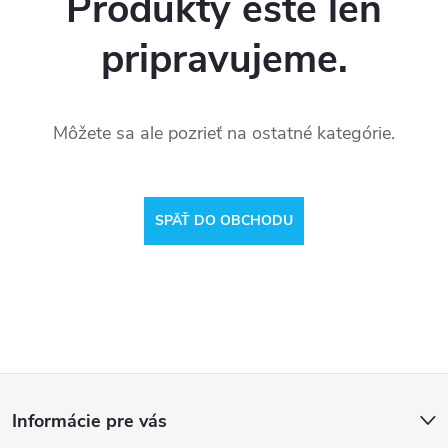
Produkty ešte len
pripravujeme.
Môžete sa ale pozrieť na ostatné kategórie.
SPÄŤ DO OBCHODU
Z
Informácie pre vás
á