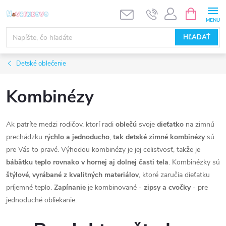
Prejsť
NÁKUPN
KOŠÍK
na
obsah
HĽADAŤ
Detské oblečenie
Kombinézy
Ak patríte medzi rodičov, ktorí radi
oblečú
svoje
dieťatko
na zimnú
prechádzku
rýchlo a jednoducho
,
tak detské zimné kombinézy
sú
pre Vás to pravé. Výhodou kombinézy je jej celistvosť, takže je
bábätku teplo rovnako v hornej aj dolnej časti tela
. Kombinézky sú
štýlové, vyrábané z kvalitných materiálov
, ktoré zaručia dieťatku
príjemné teplo.
Zapínanie
je kombinované -
zipsy a cvočky
- pre
jednoduché obliekanie.