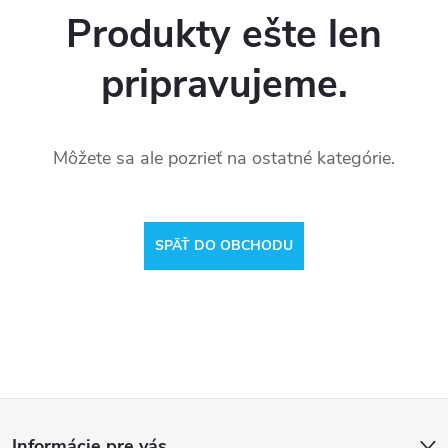
Produkty ešte len
pripravujeme.
Môžete sa ale pozrieť na ostatné kategórie.
SPÄŤ DO OBCHODU
Z
Informácie pre vás