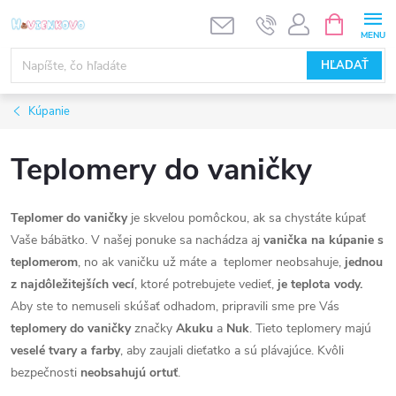
Prejsť
NÁKUPN
KOŠÍK
na
obsah
HĽADAŤ
Kúpanie
Teplomery do vaničky
Teplomer do vaničky
je skvelou pomôckou, ak sa chystáte kúpať
Vaše bábätko. V našej ponuke sa nachádza aj
vanička na kúpanie s
teplomerom
, no ak vaničku už máte a teplomer neobsahuje,
jednou
z najdôležitejších vecí
, ktoré potrebujete vedieť,
je teplota vody.
Aby ste to nemuseli skúšať odhadom, pripravili sme pre Vás
teplomery do vaničky
značky
Akuku
a
Nuk
. Tieto teplomery majú
veselé tvary a farby
, aby zaujali dieťatko a sú plávajúce. Kvôli
bezpečnosti
neobsahujú ortuť
.