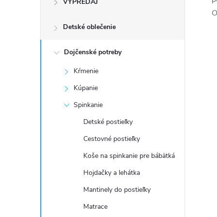
VÝPREDAJ
n
O
Detské oblečenie
ý
p
Dojčenské potreby
Kŕmenie
a
Kúpanie
n
Spinkanie
Detské postieľky
e
Cestovné postieľky
l
Koše na spinkanie pre bábätká
Hojdačky a lehátka
Mantinely do postieľky
Matrace