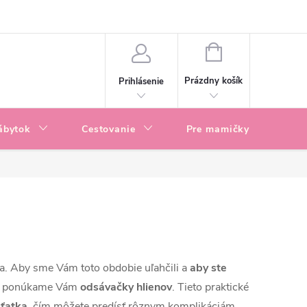
enky
Blog
NÁKUPNÝ
KOŠÍK
Prázdny košík
Prihlásenie
ábytok
Cestovanie
Pre mamičky
P
iča. Aby sme Vám toto obdobie uľahčili a
aby ste
, ponúkame Vám
odsávačky hlienov
. Tieto praktické
eťatka
, čím môžete predísť rôznym komplikáciám.