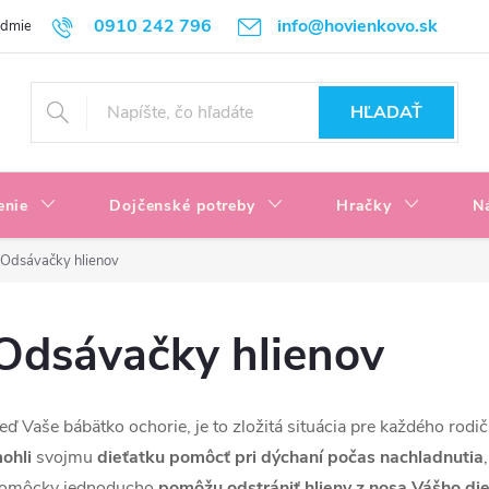
0910 242 796
info@hovienkovo.sk
odmienky
Podmienky ochrany osobných údajov
Reklamačné podmi
HĽADAŤ
enie
Dojčenské potreby
Hračky
N
Odsávačky hlienov
Odsávačky hlienov
eď Vaše bábätko ochorie, je to zložitá situácia pre každého rod
ohli
svojmu
dieťatku pomôcť pri dýchaní počas nachladnutia
omôcky jednoducho
pomôžu odstrániť hlieny z nosa Vášho di