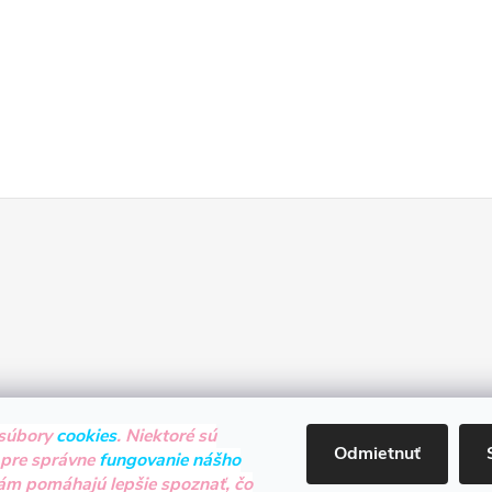
súbory
cookies
. Niektoré sú
Odmietnuť
 pre správne
fungovanie nášho
nám pomáhajú lepšie spoznať, čo