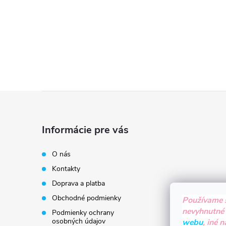
Z
á
Informácie pre vás
p
O nás
Kontakty
ä
Doprava a platba
t
Obchodné podmienky
Používame 
nevyhnutné
Podmienky ochrany
osobných údajov
webu
, iné 