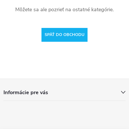
Môžete sa ale pozrieť na ostatné kategórie.
SPÄŤ DO OBCHODU
Z
Informácie pre vás
á
p
ä