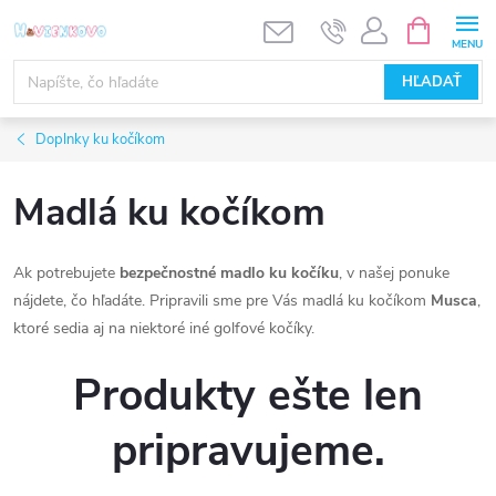
Prejsť
NÁKUPN
KOŠÍK
na
obsah
HĽADAŤ
Doplnky ku kočíkom
Madlá ku kočíkom
Ak potrebujete
bezpečnostné madlo ku kočíku
, v našej ponuke
nájdete, čo hľadáte. Pripravili sme pre Vás madlá ku kočíkom
Musca
,
ktoré sedia aj na niektoré iné golfové kočíky.
Produkty ešte len
pripravujeme.