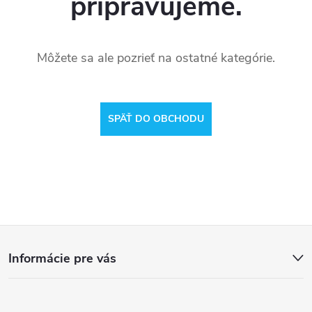
pripravujeme.
Môžete sa ale pozrieť na ostatné kategórie.
SPÄŤ DO OBCHODU
Z
Informácie pre vás
á
p