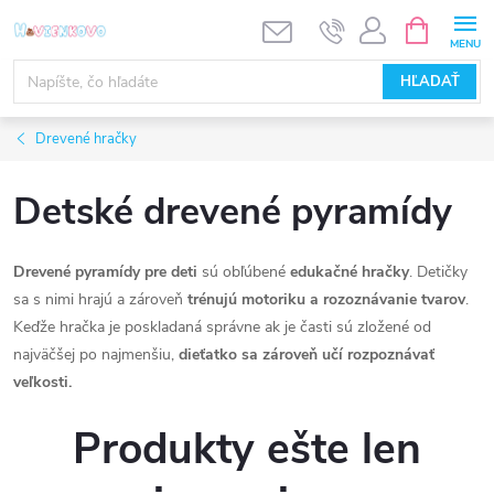
Prejsť
NÁKUPN
KOŠÍK
na
obsah
HĽADAŤ
Drevené hračky
Detské drevené pyramídy
Drevené pyramídy pre deti
sú obľúbené
edukačné hračky
. Detičky
sa s nimi hrajú a zároveň
trénujú motoriku a rozoznávanie tvarov
.
Keďže hračka je poskladaná správne ak je časti sú zložené od
najväčšej po najmenšiu,
dieťatko sa zároveň učí rozpoznávať
veľkosti.
Produkty ešte len