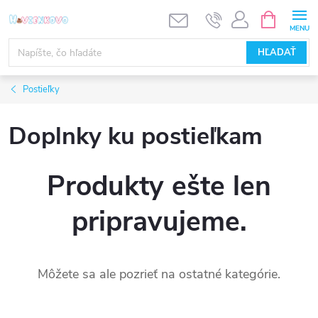
Prejsť
NÁKUPN
KOŠÍK
na
obsah
HĽADAŤ
Postieľky
Doplnky ku postieľkam
Produkty ešte len
pripravujeme.
Môžete sa ale pozrieť na ostatné kategórie.