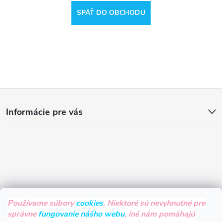
SPÄŤ DO OBCHODU
Z
Informácie pre vás
á
p
ä
t
Používame súbory
cookies
. Niektoré sú nevyhnutné pre
správne
fungovanie nášho webu
, iné nám pomáhajú