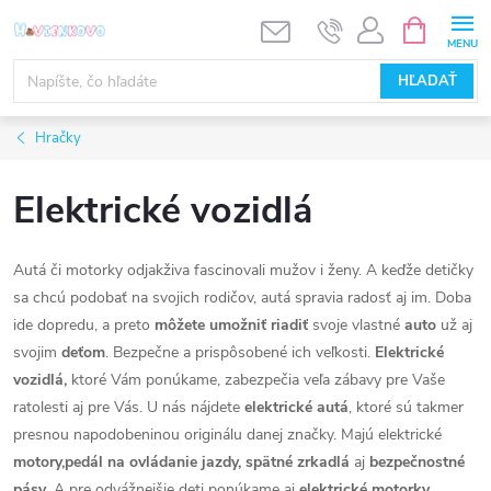
Prejsť
NÁKUPN
KOŠÍK
na
obsah
HĽADAŤ
Hračky
Elektrické vozidlá
Autá či motorky odjakživa fascinovali mužov i ženy. A keďže detičky
sa chcú podobať na svojich rodičov, autá spravia radosť aj im. Doba
ide dopredu, a preto
môžete umožniť riadiť
svoje vlastné
auto
už aj
svojim
deťom
. Bezpečne a prispôsobené ich veľkosti.
Elektrické
vozidlá,
ktoré Vám ponúkame, zabezpečia veľa zábavy pre Vaše
ratolesti aj pre Vás. U nás nájdete
elektrické autá
, ktoré sú takmer
presnou napodobeninou originálu danej značky. Majú elektrické
motory,pedál na ovládanie jazdy, spätné zrkadlá
aj
bezpečnostné
pásy
. A pre odvážnejšie deti ponúkame aj
elektrické motorky.