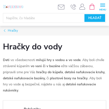
Prejsť
NÁKUPN
KOŠÍK
na
obsah
HĽADAŤ
Hračky
Hračky do vody
Deti
vo všeobecnosti
milujú hry s vodou a vo vode
. Aby boli chvíle
strávené kúpaním
vo vani či v bazéne
ešte väčšou zábavou,
pripravili sme pre Vás
hračky do kúpeľa
,
detské nafukovacie kruhy,
detské nafukovacie bazény,
či
plastové boxy na hračky
. Aby boli
hry vo vode aj bezpečné, nájdete u nás aj
detské nafukovacie
rukávniky
.