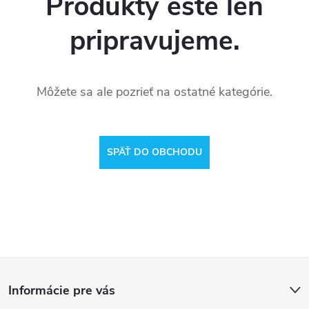
Produkty ešte len
pripravujeme.
Môžete sa ale pozrieť na ostatné kategórie.
SPÄŤ DO OBCHODU
Z
Informácie pre vás
á