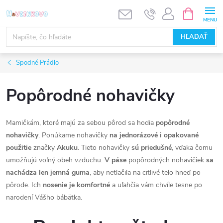
Prejsť
NÁKUPN
KOŠÍK
na
obsah
HĽADAŤ
Spodné Prádlo
Popôrodné nohavičky
Mamičkám, ktoré majú za sebou pôrod sa hodia
popôrodné
nohavičky
. Ponúkame nohavičky
na jednorázové i opakované
použitie
značky
Akuku
. Tieto nohavičky
sú priedušné
, vďaka čomu
umožňujú voľný obeh vzduchu.
V páse
popôrodných nohavičiek
sa
nachádza len jemná guma
, aby netlačila na citlivé telo hneď po
pôrode. Ich
nosenie je komfortné
a uľahčia vám chvíle tesne po
narodení Vášho bábätka.