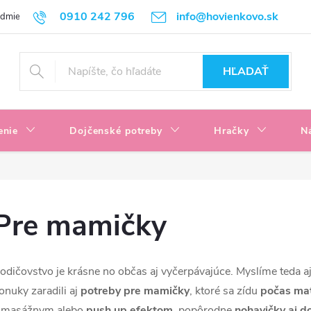
0910 242 796
info@hovienkovo.sk
odmienky
Podmienky ochrany osobných údajov
Reklamačné podmi
HĽADAŤ
enie
Dojčenské potreby
Hračky
N
Pre mamičky
odičovstvo je krásne no občas aj vyčerpávajúce. Myslíme teda a
onuky zaradili aj
potreby pre mamičky
, ktoré sa zídu
počas ma
 masážnym alebo
push up efektom
, popôrodne
nohavičky aj d