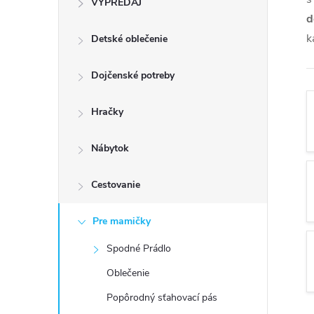
VÝPREDAJ
n
d
k
Detské oblečenie
ý
p
Dojčenské potreby
a
Hračky
n
Nábytok
e
Cestovanie
l
Pre mamičky
Spodné Prádlo
Oblečenie
Popôrodný sťahovací pás