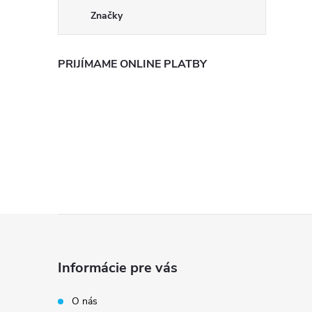
Značky
PRIJÍMAME ONLINE PLATBY
Z
á
Informácie pre vás
p
O nás