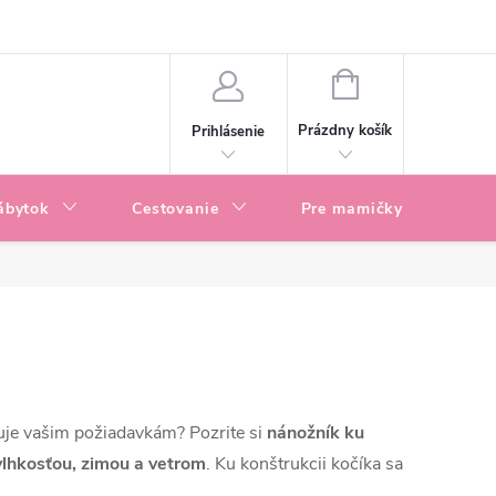
enky
Blog
NÁKUPNÝ
KOŠÍK
Prázdny košík
Prihlásenie
ábytok
Cestovanie
Pre mamičky
P
uje vašim požiadavkám? Pozrite si
nánožník ku
vlhkosťou, zimou a vetrom
. Ku konštrukcii kočíka sa