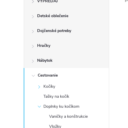
VÝPREDAJ
n
Detské oblečenie
ý
p
Dojčenské potreby
a
Hračky
n
Nábytok
e
Cestovanie
Kočíky
l
Tašky na kočík
Doplnky ku kočíkom
Vaničky a konštrukcie
Vložky