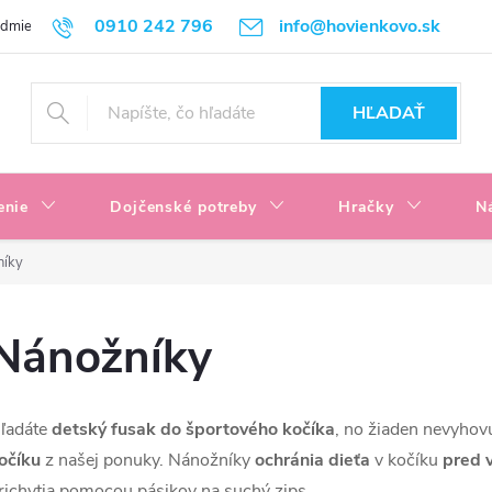
0910 242 796
info@hovienkovo.sk
odmienky
Podmienky ochrany osobných údajov
Reklamačné podmi
HĽADAŤ
enie
Dojčenské potreby
Hračky
N
níky
Nánožníky
ľadáte
detský fusak do športového kočíka
, no žiaden nevyhov
očíku
z našej ponuky. Nánožníky
ochránia dieťa
v kočíku
pred 
richytia pomocou pásikov na suchý zips.