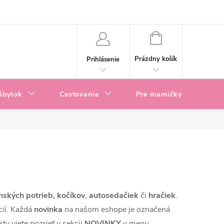
enky
Blog
NÁKUPNÝ
KOŠÍK
Prázdny košík
Prihlásenie
ábytok
Cestovanie
Pre mamičky
P
nských potrieb, kočíkov
,
autosedačiek
či
hračiek
.
cií. Každá
novinka
na našom eshope je označená
ty viete pozrieť v sekcii
NOVINKY
v menu.