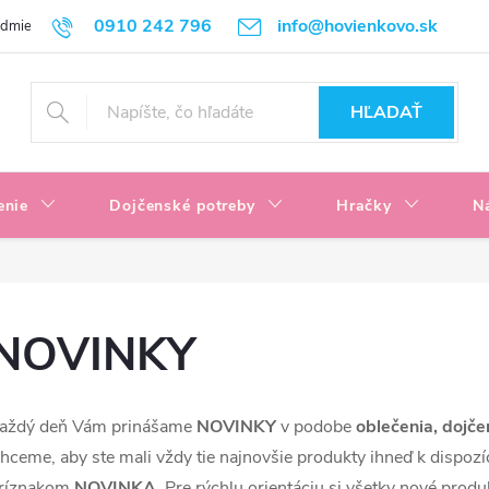
0910 242 796
info@hovienkovo.sk
odmienky
Podmienky ochrany osobných údajov
Reklamačné podmi
HĽADAŤ
enie
Dojčenské potreby
Hračky
N
NOVINKY
aždý deň Vám prinášame
NOVINKY
v podobe
oblečenia, dojče
hceme, aby ste mali vždy tie najnovšie produkty ihneď k dispozí
ríznakom
NOVINKA
. Pre rýchlu orientáciu si všetky nové produk