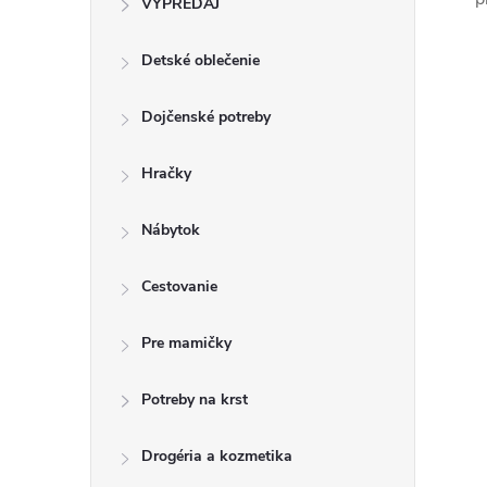
VÝPREDAJ
n
Detské oblečenie
ý
p
Dojčenské potreby
a
Hračky
n
Nábytok
e
Cestovanie
l
Pre mamičky
Potreby na krst
Drogéria a kozmetika