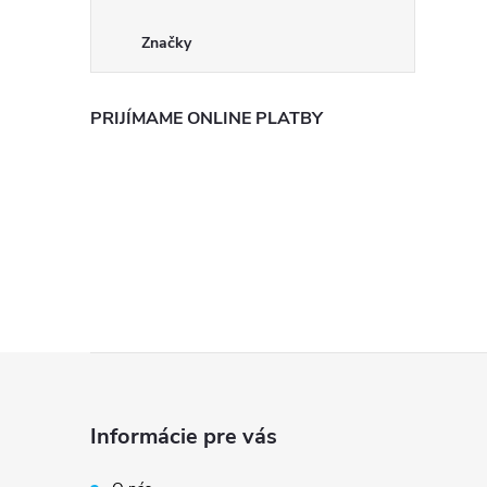
Značky
PRIJÍMAME ONLINE PLATBY
Z
á
Informácie pre vás
p