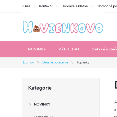
Prejsť
O nás
Kontakty
Doprava a platba
Obchodné p
na
obsah
NOVINKY
VÝPREDAJ
Detské obleč
Domov
Detské oblečenie
Topánky
B
Preskočiť
Kategórie
kategórie
o
A
NOVINKY
č
a
s