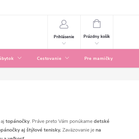
enky
Blog
NÁKUPNÝ
KOŠÍK
Prázdny košík
Prihlásenie
ábytok
Cestovanie
Pre mamičky
P
 aj
topánočky
. Práve preto Vám ponúkame
detské
pánočky aj štýlové tenisky.
Zaväzovanie je
na
u a veľkosť
.