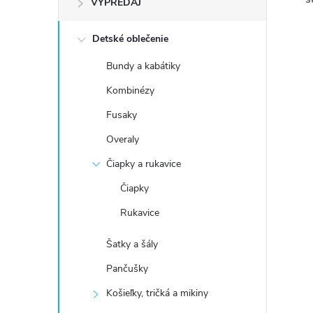
VÝPREDAJ
n
Detské oblečenie
ý
Bundy a kabátiky
p
Kombinézy
a
Fusaky
Overaly
n
Čiapky a rukavice
e
Čiapky
Rukavice
l
Šatky a šály
Pančušky
Košieľky, tričká a mikiny