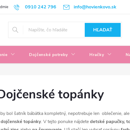
0910 242 796
info@hovienkovo.sk
odmienky
Podmienky ochrany osobných údajov
Reklamačné podmi
HĽADAŤ
enie
Dojčenské potreby
Hračky
N
Dojčenské topánky
by bol šatník bábätka kompletný, nepotrebuje len oblečenie, ale
 dojčenské topánky
. V tejto ponuke nájdete
detské papučky, to
uchý zips
alebo
na šnurovanie
. Už stačí len vybrať správnu
farb