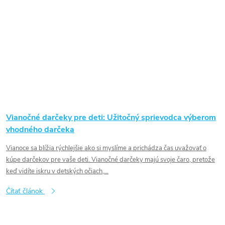
Vianočné darčeky pre deti: Užitočný sprievodca výberom
vhodného darčeka
Vianoce sa blížia rýchlejšie ako si myslíme a prichádza čas uvažovať o
kúpe darčekov pre vaše deti. Vianočné darčeky majú svoje čaro, pretože
keď vidíte iskru v detských očiach,...
Čítať článok