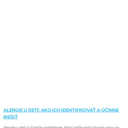
ALERGIE U DETÍ: AKO ICH IDENTIFIKOVAŤ A ÚČINNE
RIEŠIŤ
Alergie u detí sú častým problémom, ktorý môže mať výrazný vplyv na