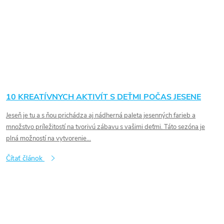
10 KREATÍVNYCH AKTIVÍT S DEŤMI POČAS JESENE
Jeseň je tu a s ňou prichádza aj nádherná paleta jesenných farieb a
množstvo príležitostí na tvorivú zábavu s vašimi deťmi. Táto sezóna je
plná možností na vytvorenie...
Čítať článok