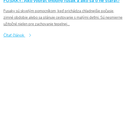
FUSAKY: Ako vybrať vhodný fusak a ako sa o ne starať?
Fusaky sú skvelým pomocníkom, keď prichádza chladnejšie počasie,
zimné obdobie alebo sa plánuje cestovanie s malými deťmi. Sú nesmierne
užitočné nielen pre zachovanie tepelnej...
Čítať článok