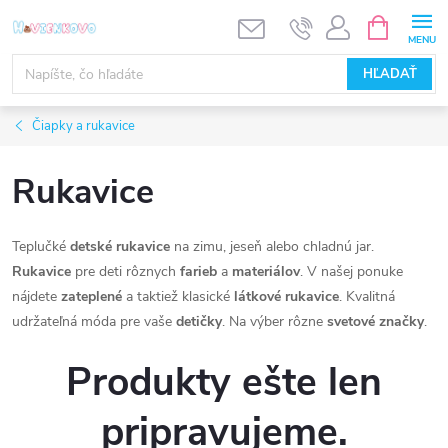
Prejsť
NÁKUPN
KOŠÍK
na
obsah
HĽADAŤ
Čiapky a rukavice
Rukavice
Teplučké
detské rukavice
na zimu, jeseň alebo chladnú jar.
Rukavice
pre deti rôznych
farieb
a
materiálov
. V našej ponuke
nájdete
zateplené
a taktiež klasické
látkové rukavice
. Kvalitná
udržateľná móda pre vaše
detičky
. Na výber rôzne
svetové značky
.
Produkty ešte len
pripravujeme.