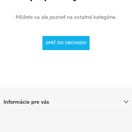
Môžete sa ale pozrieť na ostatné kategórie.
SPÄŤ DO OBCHODU
Z
Informácie pre vás
á
p