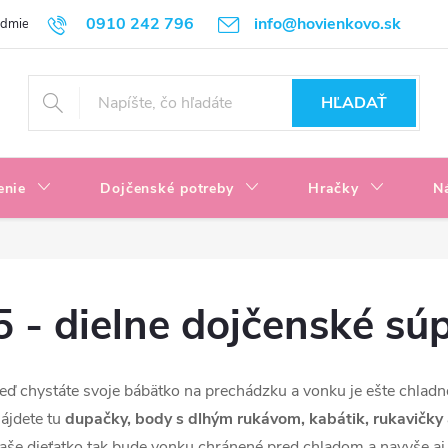
0910 242 796
info@hovienkovo.sk
odmienky
Podmienky ochrany osobných údajov
Reklamačné podmi
HĽADAŤ
enie
Dojčenské potreby
Hračky
N
5 - dielne dojčenské sú
eď chystáte svoje bábätko na prechádzku a vonku je ešte chlad
ájdete tu
dupačky, body s dlhým rukávom, kabátik, rukavičky
aše dieťatko tak bude vonku chránené pred chladom a navyše aj