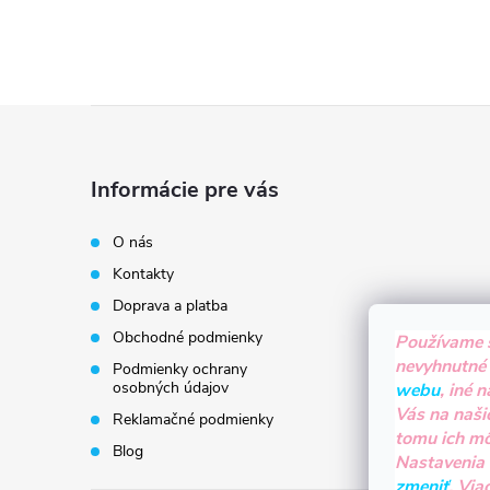
Z
á
Informácie pre vás
p
O nás
Kontakty
ä
Doprava a platba
t
Obchodné podmienky
Používame 
nevyhnutné
Podmienky ochrany
i
osobných údajov
webu
, iné 
Vás na naši
Reklamačné podmienky
tomu ich m
e
Blog
Nastavenia
zmeniť
. Via