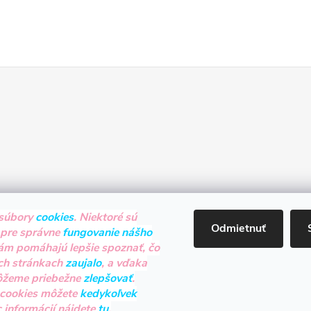
súbory
cookies
. Niektoré sú
Odmietnuť
 pre správne
fungovanie nášho
nám pomáhajú lepšie spoznať, čo
ch stránkach
zaujalo
, a vďaka
ôžeme priebežne
zlepšovať
.
 cookies môžete
kedykoľvek
c informácií nájdete
tu
.