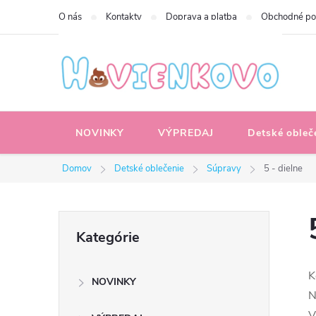
Prejsť
O nás
Kontakty
Doprava a platba
Obchodné p
na
obsah
NOVINKY
VÝPREDAJ
Detské obleč
Domov
Detské oblečenie
Súpravy
5 - dielne
B
Preskočiť
Kategórie
kategórie
o
K
NOVINKY
č
N
V