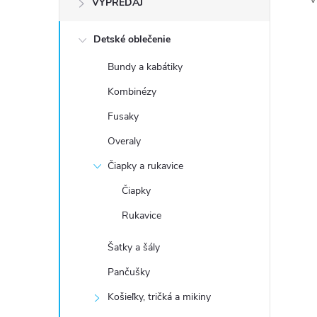
VÝPREDAJ
n
Detské oblečenie
ý
Bundy a kabátiky
p
Kombinézy
a
Fusaky
Overaly
n
Čiapky a rukavice
e
Čiapky
Rukavice
l
Šatky a šály
Pančušky
Košieľky, tričká a mikiny