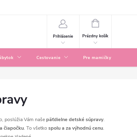
enky
Blog
NÁKUPNÝ
KOŠÍK
Prázdny košík
Prihlásenie
ábytok
Cestovanie
Pre mamičky
P
pravy
no, poslúžia Vám naše
päťdielne detské súpravy
.
 a čiapočku
. To všetko
spolu a za výhodnú cenu
.
 pekne zladené.