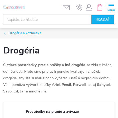
Prejsť
NÁKUPN
KOŠÍK
na
obsah
HĽADAŤ
Drogéria a kozmetika
Drogéria
Čistiace prostriedky, pracie prášky a iná drogéria
sa zídu v každej
domácnosti. Preto sme pripravili ponuku kvalitných značiek
drogérie, aby ste si mali z čoho vyberať. Čistý a hygienicky domov
Vám pomôžu vytvoriť značky
Ariel, Persil, Perwoll
, ale aj
Sanytol,
Savo, Cif, Jar a mnohé iné.
Prostriedky na pranie a aviváže