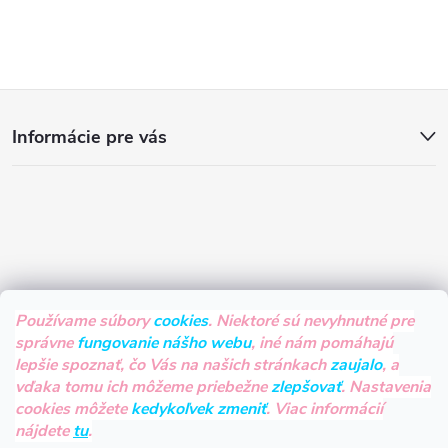
Z
Informácie pre vás
á
p
ä
t
Používame súbory
cookies
. Niektoré sú nevyhnutné pre
správne
fungovanie nášho webu
, iné nám pomáhajú
i
lepšie spoznať, čo Vás na našich stránkach
zaujalo
, a
vďaka tomu ich môžeme priebežne
zlepšovať
. Nastavenia
e
cookies môžete
kedykoľvek zmeniť
. Viac informácií
nájdete
tu
.