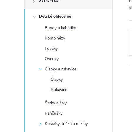
VÝPREDAJ
n
š
Detské oblečenie
ý
Bundy a kabátiky
p
Kombinézy
a
Fusaky
Overaly
n
Čiapky a rukavice
e
Čiapky
Rukavice
l
Šatky a šály
Pančušky
Košieľky, tričká a mikiny