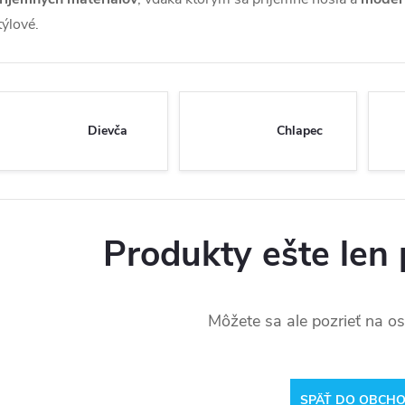
týlové.
Dievča
Chlapec
Produkty ešte len 
Môžete sa ale pozrieť na os
SPÄŤ DO OBCH