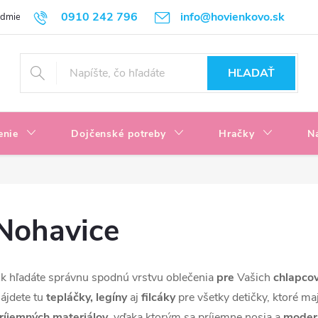
0910 242 796
info@hovienkovo.sk
odmienky
Podmienky ochrany osobných údajov
Reklamačné podmi
HĽADAŤ
enie
Dojčenské potreby
Hračky
N
Nohavice
k hľadáte správnu spodnú vrstvu oblečenia
pre
Vašich
chlapcov
ájdete tu
tepláčky, legíny
aj
filcáky
pre všetky detičky, ktoré ma
ríjemných materiálov
, vďaka ktorým sa príjemne nosia a
moder