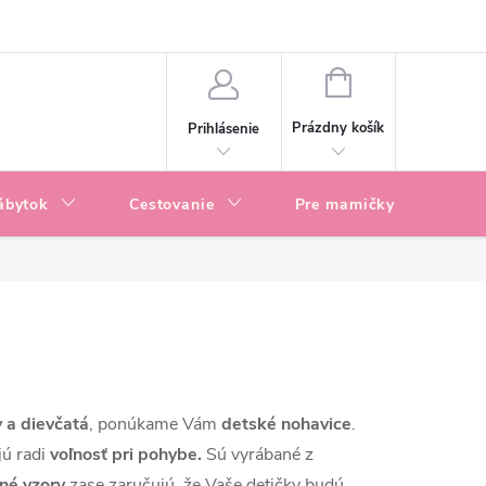
enky
Blog
NÁKUPNÝ
KOŠÍK
Prázdny košík
Prihlásenie
ábytok
Cestovanie
Pre mamičky
P
 a dievčatá
, ponúkame Vám
detské nohavice
.
jú radi
voľnosť pri pohybe.
Sú vyrábané z
né vzory
zase zaručujú, že Vaše detičky budú