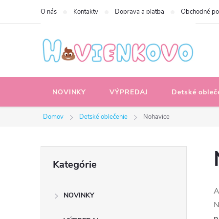
Prejsť
O nás
Kontakty
Doprava a platba
Obchodné p
na
obsah
NOVINKY
VÝPREDAJ
Detské obleč
Domov
Detské oblečenie
Nohavice
B
Preskočiť
Kategórie
kategórie
o
A
NOVINKY
č
N
p