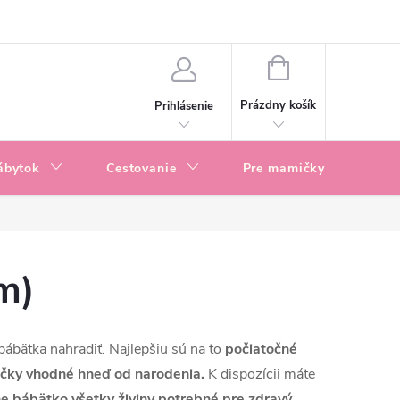
enky
Blog
NÁKUPNÝ
KOŠÍK
Prázdny košík
Prihlásenie
ábytok
Cestovanie
Pre mamičky
P
m)
 bábätka nahradiť. Najlepšiu sú na to
počiatočné
ičky vhodné hneď od narodenia.
K dispozícii máte
e bábätko všetky živiny potrebné pre zdravý