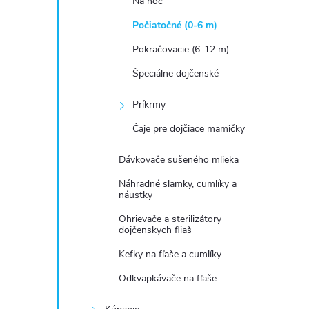
Na noc
Počiatočné (0-6 m)
Pokračovacie (6-12 m)
Špeciálne dojčenské
Príkrmy
Čaje pre dojčiace mamičky
Dávkovače sušeného mlieka
Náhradné slamky, cumlíky a
náustky
Ohrievače a sterilizátory
dojčenskych fliaš
Kefky na fľaše a cumlíky
Odkvapkávače na fľaše