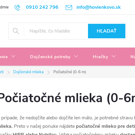
0910 242 796
info@hovienkovo.sk
odmienky
Podmienky ochrany osobných údajov
Reklamačné podmi
HĽADAŤ
enie
Dojčenské potreby
Hračky
N
eti
Dojčenské mlieka
Počiatočné (0-6 m)
Počiatočné mlieka (0-6
 prípade, že nedojčíte alebo dojčíte len málo, je potrebné stravu
lieka.
Preto v našej ponuke nájdete
počiatočné mlieko pre det
načky
HiPP alebo Nutrilo
n. Vďaka počiatočnému mlieku
dostan