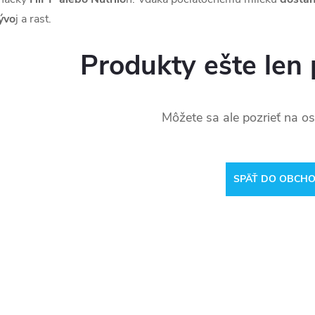
ývo
j a rast.
Produkty ešte len 
Môžete sa ale pozrieť na os
SPÄŤ DO OBCH