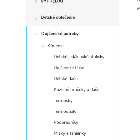
VÝPREDAJ
n
v
Detské oblečenie
ý
p
Dojčenské potreby
Kŕmenie
a
Detské jedálenské stoličky
n
Dojčenské fľaše
Detské fľaše
e
Kúzelné hrnčeky a fľaše
l
Termosky
Termoobaly
Podbradníky
Misky a tanieriky