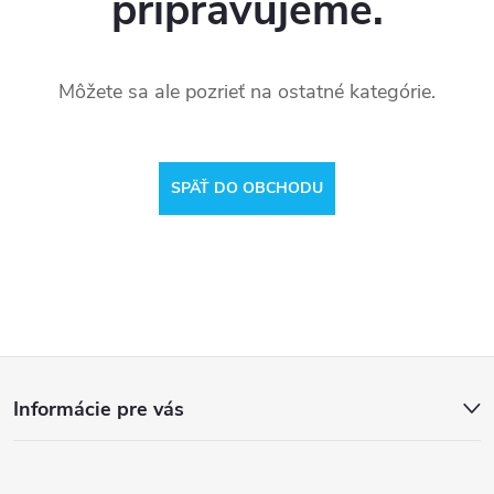
pripravujeme.
Môžete sa ale pozrieť na ostatné kategórie.
SPÄŤ DO OBCHODU
Z
Informácie pre vás
á
p