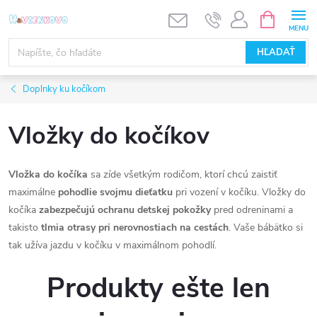
Prejsť
NÁKUPN
KOŠÍK
na
obsah
HĽADAŤ
Doplnky ku kočíkom
Vložky do kočíkov
Vložka do kočíka
sa zíde všetkým rodičom, ktorí chcú zaistiť
maximálne
pohodlie svojmu dieťatku
pri vození v kočíku. Vložky do
kočíka
zabezpečujú ochranu detskej pokožky
pred odreninami a
takisto
tlmia otrasy pri nerovnostiach na cestách
. Vaše bábätko si
tak užíva jazdu v kočíku v maximálnom pohodlí.
Produkty ešte len