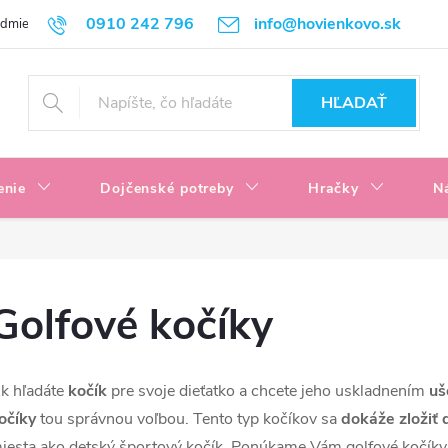
0910 242 796
info@hovienkovo.sk
odmienky
Podmienky ochrany osobných údajov
Reklamačné podmi
HĽADAŤ
enie
Dojčenské potreby
Hračky
N
Golfové kočíky
k hľadáte
kočík
pre svoje dieťatko a chcete jeho uskladnením
uš
očíky
tou správnou voľbou. Tento typ kočíkov sa
dokáže zložiť 
iesta ako detský športový kočík. Ponúkame Vám golfové kočík