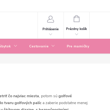
enky
Blog
NÁKUPNÝ
KOŠÍK
Prázdny košík
Prihlásenie
ábytok
Cestovanie
Pre mamičky
P
etriť čo najviac miesta
, potom sú
golfové
do tvaru golfových palíc
a zaberie podstatne menej
y
v štýlovom dizajne
,
s bezpečnostnými