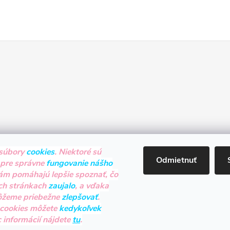
súbory
cookies
. Niektoré sú
Odmietnuť
 pre správne
fungovanie nášho
nám pomáhajú lepšie spoznať, čo
ch stránkach
zaujalo
, a vďaka
ôžeme priebežne
zlepšovať
.
 cookies môžete
kedykoľvek
c informácií nájdete
tu
.