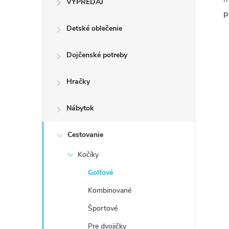
VÝPREDAJ
n
p
Detské oblečenie
ý
p
Dojčenské potreby
a
Hračky
n
Nábytok
e
Cestovanie
Kočíky
l
Golfové
Kombinované
Športové
Pre dvojičky