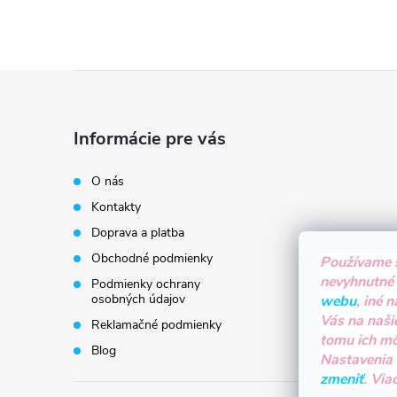
Z
á
Informácie pre vás
p
O nás
Kontakty
ä
Doprava a platba
t
Obchodné podmienky
Používame 
nevyhnutné
Podmienky ochrany
i
osobných údajov
webu
, iné 
Vás na naši
Reklamačné podmienky
tomu ich m
e
Blog
Nastavenia
zmeniť
. Via