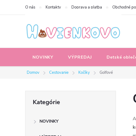
Prejsť
O nás
Kontakty
Doprava a platba
Obchodné p
na
obsah
NOVINKY
VÝPREDAJ
Detské obleč
Domov
Cestovanie
Kočíky
Golfové
B
Preskočiť
Kategórie
kategórie
o
A
NOVINKY
č
k
m