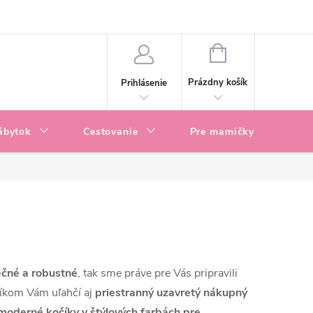
enky
Blog
NÁKUPNÝ
KOŠÍK
Prázdny košík
Prihlásenie
ábytok
Cestovanie
Pre mamičky
P
čné a robustné
, tak sme práve pre
Vás pripravili
íkom Vám uľahčí aj
priestranný uzavretý nákupný
moderné kočíky v štýlových farbách pre