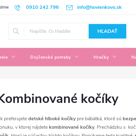
0910 242 796
info@hovienkovo.sk
odmienky
Podmienky ochrany osobných údajov
Reklamačné podmi
HĽADAŤ
enie
Dojčenské potreby
Hračky
N
Kombinované kočíky
k preferujete
detské hlboké kočíky
pre bábätká, ktoré sú
bezpe
onuku, v ktorej nájdete
kombinované kočíky
. Prechádzku s koč
ošík
, ktorý je súčasťou týchto kočíkov. Ponúkame teda kvalitné,