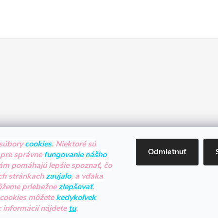
súbory
cookies
. Niektoré sú
Odmietnuť
 pre správne
fungovanie nášho
nám pomáhajú lepšie spoznať, čo
ch stránkach
zaujalo
, a vďaka
ôžeme priebežne
zlepšovať
.
 cookies môžete
kedykoľvek
c informácií nájdete
tu
.