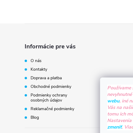
Z
á
Informácie pre vás
p
O nás
Kontakty
ä
Doprava a platba
t
Obchodné podmienky
Používame 
nevyhnutné
Podmienky ochrany
i
osobných údajov
webu
, iné 
Vás na naši
Reklamačné podmienky
tomu ich m
e
Blog
Nastavenia
zmeniť
. Via