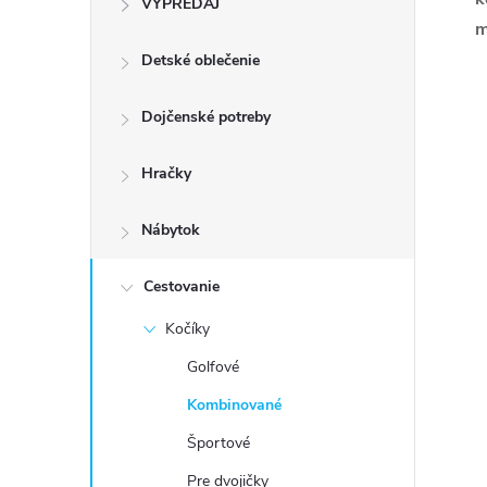
VÝPREDAJ
n
m
Detské oblečenie
ý
p
Dojčenské potreby
a
Hračky
n
Nábytok
e
Cestovanie
Kočíky
l
Golfové
Kombinované
Športové
Pre dvojičky