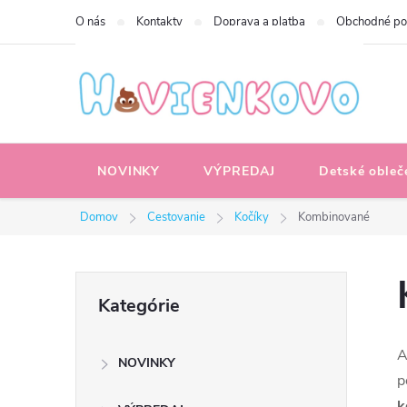
Prejsť
O nás
Kontakty
Doprava a platba
Obchodné p
na
obsah
NOVINKY
VÝPREDAJ
Detské obleč
Domov
Cestovanie
Kočíky
Kombinované
B
Preskočiť
Kategórie
kategórie
o
A
NOVINKY
č
p
k