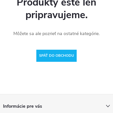
Produkty ešte len
pripravujeme.
Môžete sa ale pozrieť na ostatné kategórie.
SPÄŤ DO OBCHODU
Z
Informácie pre vás
á