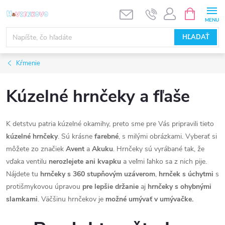
Prejsť
NÁKUPN
KOŠÍK
na
obsah
HĽADAŤ
Kŕmenie
Kúzelné hrnčeky a fľaše
K detstvu patria kúzelné okamihy, preto sme pre Vás pripravili tieto
kúzelné hrnčeky
. Sú krásne
farebné
, s milými obrázkami. Vyberať si
môžete zo značiek
Avent
a
Akuku
. Hrnčeky sú vyrábané tak, že
vďaka ventilu
nerozlejete ani kvapku
a veľmi ľahko sa z nich pije.
Nájdete tu
hrnčeky s 360 stupňovým uzáverom
,
hrnček s úchytmi
s
protišmykovou úpravou
pre lepšie držanie
aj
hrnčeky s ohybnými
slamkami
. Väčšinu hrnčekov je
možné umývať v umývačke.