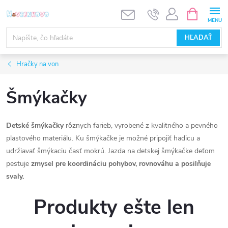
Prejsť
NÁKUPN
KOŠÍK
na
obsah
HĽADAŤ
Hračky na von
Šmýkačky
Detské šmýkačky
rôznych farieb, vyrobené z kvalitného a pevného
plastového materiálu. Ku šmýkačke je možné pripojiť hadicu a
udržiavať šmýkaciu časť mokrú. Jazda na detskej šmýkačke deťom
pestuje
zmysel pre koordináciu pohybov, rovnováhu a posilňuje
svaly.
Produkty ešte len