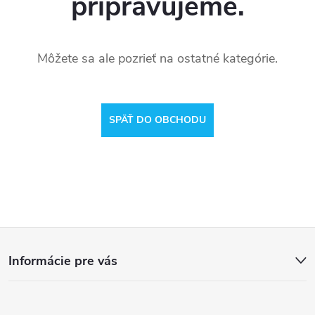
pripravujeme.
Môžete sa ale pozrieť na ostatné kategórie.
SPÄŤ DO OBCHODU
Z
Informácie pre vás
á
p