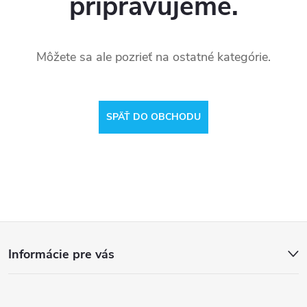
pripravujeme.
Môžete sa ale pozrieť na ostatné kategórie.
SPÄŤ DO OBCHODU
Z
Informácie pre vás
á
p