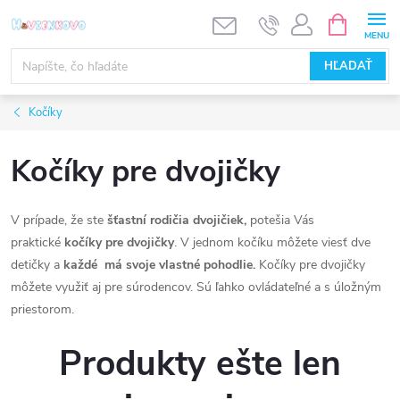
Prejsť
NÁKUPN
KOŠÍK
na
obsah
HĽADAŤ
Kočíky
Kočíky pre dvojičky
V prípade, že ste
šťastní rodičia dvojičiek,
potešia Vás
praktické
kočíky pre dvojičky
. V jednom kočíku môžete viesť dve
detičky a
každé má svoje vlastné pohodlie.
Kočíky pre dvojičky
môžete využiť aj pre súrodencov. Sú ľahko ovládateľné a s úložným
priestorom.
Produkty ešte len