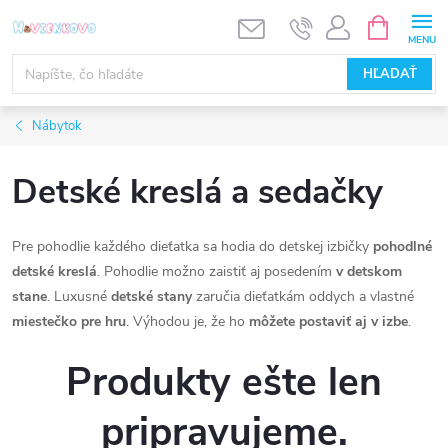
Prejsť
NÁKUPN
KOŠÍK
na
obsah
HĽADAŤ
Nábytok
Detské kreslá a sedačky
Pre pohodlie každého dieťatka sa hodia do detskej izbičky
pohodlné
detské kreslá
. Pohodlie možno zaistiť aj posedením
v detskom
stane
. Luxusné
detské stany
zaručia dieťatkám oddych a vlastné
miestečko pre hru
. Výhodou je, že ho
môžete postaviť aj v izbe
.
Produkty ešte len
pripravujeme.