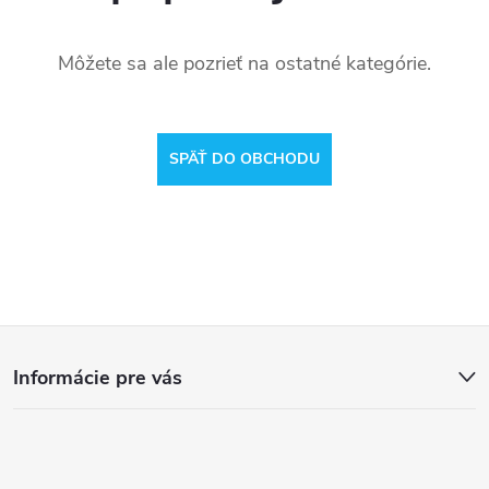
Môžete sa ale pozrieť na ostatné kategórie.
SPÄŤ DO OBCHODU
Z
Informácie pre vás
á
p