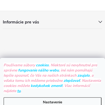
Z
Informácie pre vás
á
p
ä
t
Používame súbory
cookies
. Niektoré sú nevyhnutné pre
správne
fungovanie nášho webu
, iné nám pomáhajú
i
lepšie spoznať, čo Vás na našich stránkach
zaujalo
, a
vďaka tomu ich môžeme priebežne
zlepšovať
. Nastavenia
e
cookies môžete
kedykoľvek zmeniť
. Viac informácií
nájdete
tu
.
Nastavenie