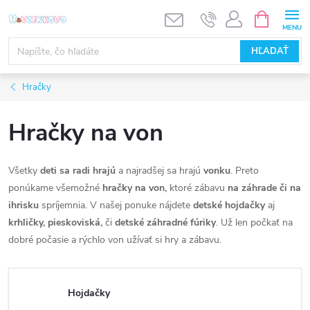
Prejsť
NÁKUPN
KOŠÍK
na
obsah
HĽADAŤ
Hračky
Hračky na von
Všetky
deti sa radi hrajú
a najradšej sa hrajú
vonku
. Preto
ponúkame všemožné
hračky na von,
ktoré zábavu
na záhrade či na
ihrisku
spríjemnia. V našej ponuke nájdete
detské hojdačky
aj
krhličky, pieskoviská,
či
detské záhradné fúriky
. Už len počkať na
dobré počasie a rýchlo von užívať si hry a zábavu.
Hojdačky