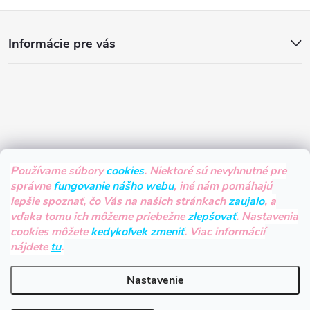
Z
Informácie pre vás
á
p
ä
t
Používame súbory
cookies
. Niektoré sú nevyhnutné pre
správne
fungovanie nášho webu
, iné nám pomáhajú
i
lepšie spoznať, čo Vás na našich stránkach
zaujalo
, a
vďaka tomu ich môžeme priebežne
zlepšovať
. Nastavenia
e
cookies môžete
kedykoľvek zmeniť
. Viac informácií
nájdete
tu
.
Nastavenie
Copyright 2026
HOVIENKOVO.sk
. Všetky práva vyhradené.
Upraviť