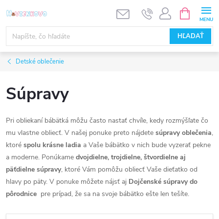
Prejsť
NÁKUPN
KOŠÍK
na
obsah
HĽADAŤ
Detské oblečenie
Súpravy
Pri obliekaní bábätká môžu často nastať chvíle, kedy rozmýšľate čo
mu vlastne obliecť. V našej ponuke preto nájdete
súpravy oblečenia
,
ktoré
spolu krásne ladia
a Vaše bábätko v nich bude vyzerať pekne
a moderne. Ponúkame
dvojdielne, trojdielne, štvordielne aj
päťdielne súpravy
, ktoré Vám pomôžu obliecť Vaše dieťatko od
hlavy po päty. V ponuke môžete nájsť aj
Dojčenské súpravy do
pôrodnice
pre prípad, že sa na svoje bábätko ešte len tešíte.