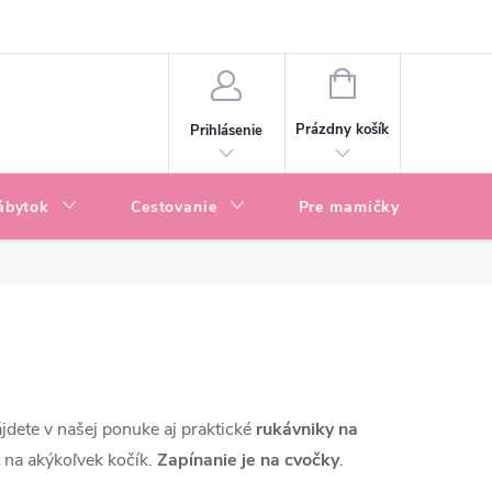
enky
Blog
NÁKUPNÝ
KOŠÍK
Prázdny košík
Prihlásenie
ábytok
Cestovanie
Pre mamičky
P
ájdete v našej ponuke aj praktické
rukávniky na
ť na akýkoľvek kočík.
Zapínanie je na cvočky
.