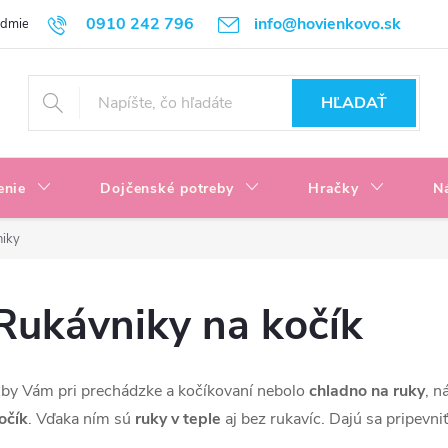
0910 242 796
info@hovienkovo.sk
odmienky
Podmienky ochrany osobných údajov
Reklamačné podmi
HĽADAŤ
enie
Dojčenské potreby
Hračky
N
iky
Rukávniky na kočík
by Vám pri prechádzke a kočíkovaní nebolo
chladno na ruky
, n
očík
. Vďaka ním sú
ruky v teple
aj bez rukavíc. Dajú sa pripevni