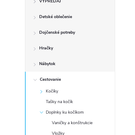
VÝPREDAJ
n
Detské oblečenie
ý
p
Dojčenské potreby
a
Hračky
n
Nábytok
e
Cestovanie
Kočíky
l
Tašky na kočík
Doplnky ku kočíkom
Vaničky a konštrukcie
Vložky