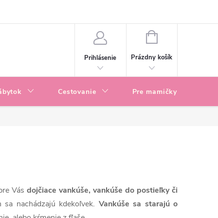
enky
Blog
NÁKUPNÝ
KOŠÍK
Prázdny košík
Prihlásenie
ábytok
Cestovanie
Pre mamičky
P
 pre Vás
dojčiace vankúše, vankúše do postieľky či
h sa nachádzajú kdekoľvek.
Vankúše sa starajú o
nie, alebo kŕmenie z fľaše.