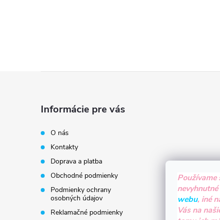
Z
á
Informácie pre vás
p
O nás
Kontakty
ä
Doprava a platba
t
Obchodné podmienky
Používame 
nevyhnutné
Podmienky ochrany
i
osobných údajov
webu
, iné 
Vás na naši
Reklamačné podmienky