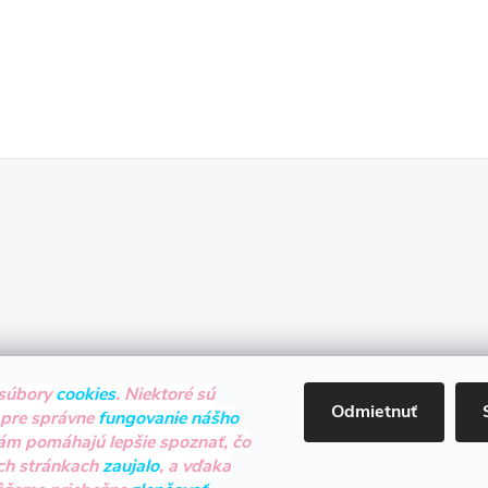
súbory
cookies
. Niektoré sú
Odmietnuť
 pre správne
fungovanie nášho
nám pomáhajú lepšie spoznať, čo
ch stránkach
zaujalo
, a vďaka