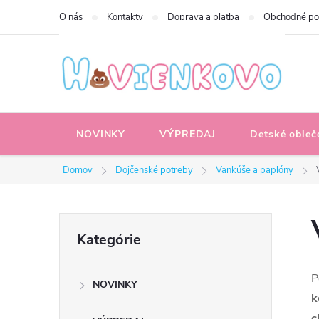
Prejsť
O nás
Kontakty
Doprava a platba
Obchodné p
na
obsah
NOVINKY
VÝPREDAJ
Detské obleč
Domov
Dojčenské potreby
Vankúše a paplóny
B
Preskočiť
Kategórie
kategórie
o
P
NOVINKY
č
k
c