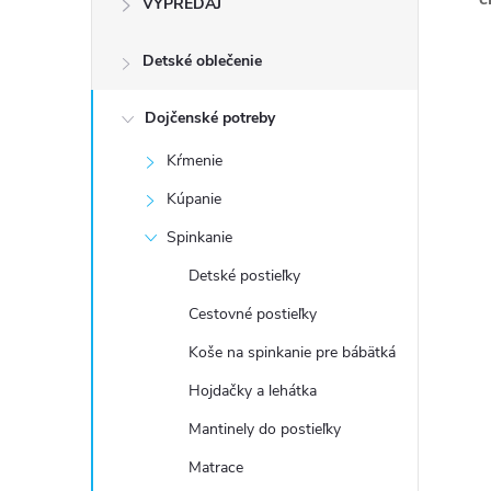
VÝPREDAJ
n
Detské oblečenie
ý
p
Dojčenské potreby
Kŕmenie
a
Kúpanie
n
Spinkanie
Detské postieľky
e
Cestovné postieľky
l
Koše na spinkanie pre bábätká
Hojdačky a lehátka
Mantinely do postieľky
Matrace