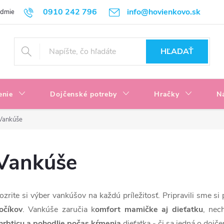
0910 242 796
info@hovienkovo.sk
odmienky
Podmienky ochrany osobných údajov
Reklamačné podmi
HĽADAŤ
enie
Dojčenské potreby
Hračky
N
Vankúše
Vankúše
ozrite si výber vankúšov na každú príležitosť. Pripravili sme si
očíkov
. Vankúše zaručia
k
omfort mamičke aj dieťatku
, nec
hrbticu a pohodlie počas kŕmenia
dieťatka - či sa jedná o dojče