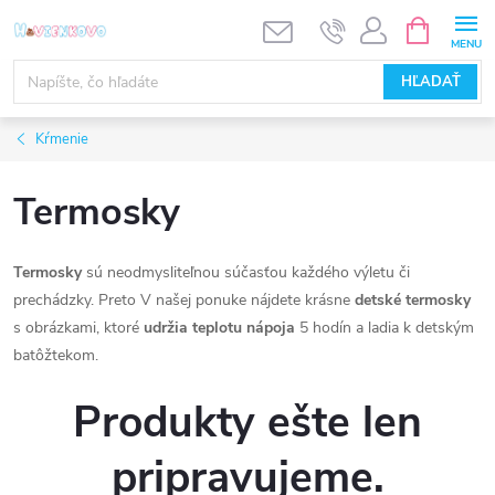
Prejsť
NÁKUPN
KOŠÍK
na
obsah
HĽADAŤ
Kŕmenie
Termosky
Termosky
sú neodmysliteľnou súčasťou každého výletu či
prechádzky. Preto V našej ponuke nájdete krásne
detské termosky
s obrázkami, ktoré
udržia teplotu nápoja
5 hodín a ladia k detským
batôžtekom.
Produkty ešte len
pripravujeme.