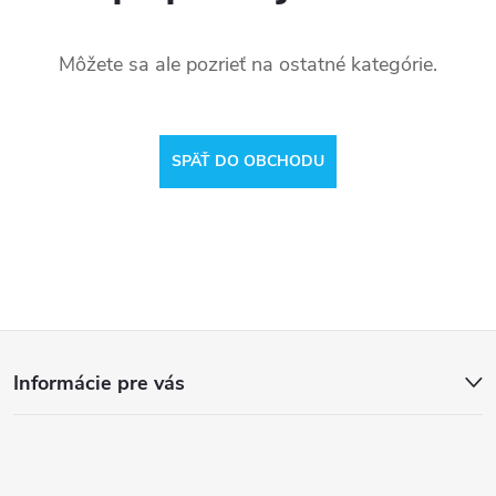
Môžete sa ale pozrieť na ostatné kategórie.
SPÄŤ DO OBCHODU
Z
Informácie pre vás
á
p