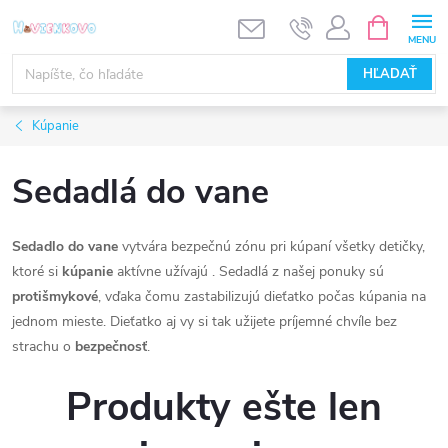
Prejsť
NÁKUPN
KOŠÍK
na
obsah
HĽADAŤ
Kúpanie
Sedadlá do vane
Sedadlo do vane
vytvára bezpečnú zónu pri kúpaní všetky detičky,
ktoré si
kúpanie
aktívne užívajú . Sedadlá z našej ponuky sú
protišmykové
, vďaka čomu zastabilizujú dieťatko počas kúpania na
jednom mieste. Dieťatko aj vy si tak užijete príjemné chvíle bez
strachu o
bezpečnosť
.
Produkty ešte len