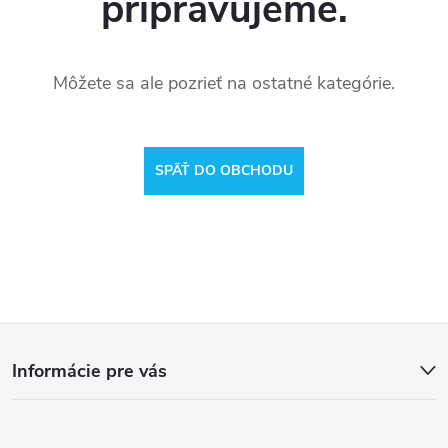
pripravujeme.
Môžete sa ale pozrieť na ostatné kategórie.
SPÄŤ DO OBCHODU
Z
Informácie pre vás
á
p