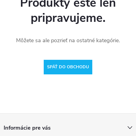
Produkty ešte len
pripravujeme.
Môžete sa ale pozrieť na ostatné kategórie.
SPÄŤ DO OBCHODU
Z
Informácie pre vás
á