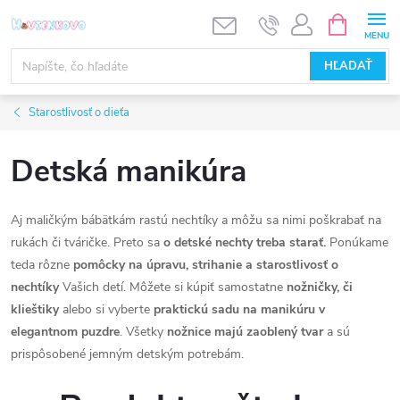
Prejsť
NÁKUPN
KOŠÍK
na
obsah
HĽADAŤ
Starostlivosť o dieťa
Detská manikúra
Aj maličkým bábätkám rastú nechtíky a môžu sa nimi poškrabať na
rukách či tváričke. Preto sa
o detské nechty treba starať.
Ponúkame
teda rôzne
pomôcky na úpravu, strihanie a starostlivosť o
nechtíky
Vašich detí. Môžete si kúpiť samostatne
nožničky, či
klieštiky
alebo si vyberte
praktickú sadu na manikúru v
elegantnom puzdre
. Všetky
nožnice majú zaoblený tvar
a sú
prispôsobené jemným detským potrebám.