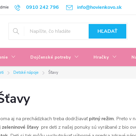
0910 242 796
info@hovienkovo.sk
odmienky
Podmienky ochrany osobných údajov
Reklamačné podmi
HĽADAŤ
enie
Dojčenské potreby
Hračky
N
eti
Detské nápoje
Šťavy
Šťavy
oma aj na prechádzkach treba dodržiavať
pitný režim
. Preto v 
j zeleninové šťavy
pre deti z našej ponuky sú vyrábané z bio o
átok
. Deti si tak môžu vychutnávať výborné a predsa zdravé náp