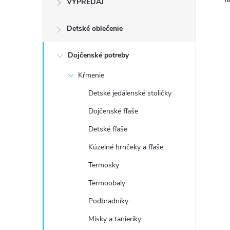
VÝPREDAJ
n
Detské oblečenie
ý
p
Dojčenské potreby
Kŕmenie
a
Detské jedálenské stoličky
n
Dojčenské fľaše
Detské fľaše
e
Kúzelné hrnčeky a fľaše
l
Termosky
Termoobaly
Podbradníky
Misky a tanieriky