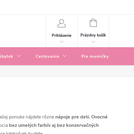
enky
Blog
NÁKUPNÝ
KOŠÍK
Prázdny košík
Prihlásenie
ábytok
Cestovanie
Pre mamičky
P
našej ponuke nájdete rôzne
nápoje pre deti.
Ovocné
vocia
bez umelých farbív aj bez konzervačných
oje kdekoľvek budete.