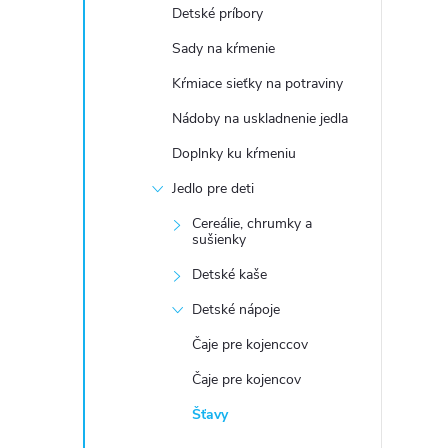
Detské príbory
Sady na kŕmenie
Kŕmiace sieťky na potraviny
Nádoby na uskladnenie jedla
Doplnky ku kŕmeniu
Jedlo pre deti
Cereálie, chrumky a
sušienky
Detské kaše
Detské nápoje
Čaje pre kojenccov
Čaje pre kojencov
Šťavy