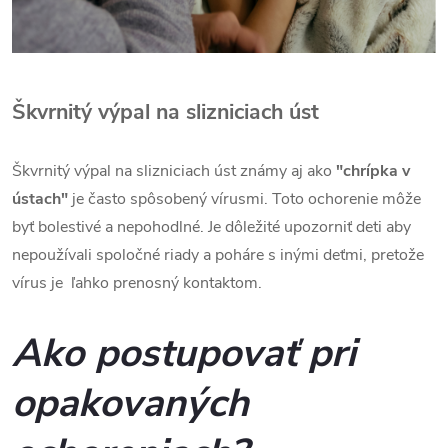
Škvrnitý výpal na slizniciach úst
Škvrnitý výpal na slizniciach úst známy aj ako
"chrípka v
ústach"
je často spôsobený vírusmi. Toto ochorenie môže
byť bolestivé a nepohodlné. Je dôležité upozorniť deti aby
nepoužívali spoločné riady a poháre s inými deťmi, pretože
vírus je ľahko prenosný kontaktom.
Ako postupovať pri
opakovaných