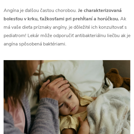
Angína je ďalšou častou chorobou.
Je charakterizovaná
bolesťou v krku, ťažkosťami pri prehĺtaní a horúčkou.
Ak
má vaše dieťa príznaky angíny, je dôležité ich konzultovať s
pediatrom! Lekár môže odporučiť antibakteriálnu liečbu ak je
angína spôsobená baktériami.