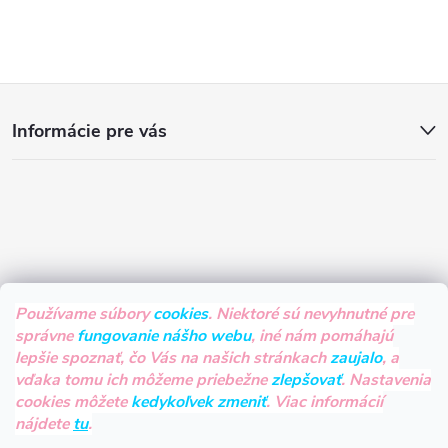
Z
Informácie pre vás
á
p
ä
t
Používame súbory
cookies
. Niektoré sú nevyhnutné pre
správne
fungovanie nášho webu
, iné nám pomáhajú
i
lepšie spoznať, čo Vás na našich stránkach
zaujalo
, a
vďaka tomu ich môžeme priebežne
zlepšovať
. Nastavenia
e
cookies môžete
kedykoľvek zmeniť
. Viac informácií
nájdete
tu
.