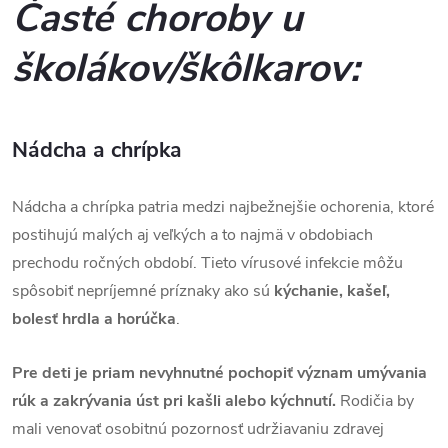
Časté choroby u
školákov/škôlkarov:
Nádcha a chrípka
Nádcha a chrípka patria medzi najbežnejšie ochorenia, ktoré
postihujú malých aj veľkých a to najmä v obdobiach
prechodu ročných období. Tieto vírusové infekcie môžu
spôsobiť nepríjemné príznaky ako sú
kýchanie, kašeľ,
bolesť hrdla a horúčka
.
Pre deti je priam nevyhnutné pochopiť význam umývania
rúk a zakrývania úst pri kašli alebo kýchnutí.
Rodičia by
mali venovať osobitnú pozornosť udržiavaniu zdravej