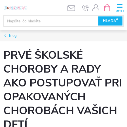
Prejsť
NÁKUPN
KOŠÍK
na
obsah
HĽADAŤ
Blog
PRVÉ ŠKOLSKÉ
CHOROBY A RADY
AKO POSTUPOVAŤ PRI
OPAKOVANÝCH
CHOROBÁCH VAŠICH
DETÍ.