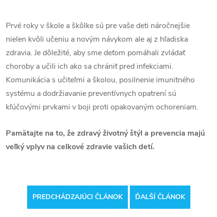
Prvé roky v škole a škôlke sú pre vaše deti náročnejšie
nielen kvôli učeniu a novým návykom ale aj z hľadiska
zdravia. Je dôležité, aby sme deťom pomáhali zvládať
choroby a učili ich ako sa chrániť pred infekciami.
Komunikácia s učiteľmi a školou, posilnenie imunitného
systému a dodržiavanie preventívnych opatrení sú
kľúčovými prvkami v boji proti opakovaným ochoreniam.
Pamätajte na to, že zdravý životný štýl a prevencia majú
veľký vplyv na celkové zdravie vašich detí.
PREDCHÁDZAJÚCI ČLÁNOK
ĎALŠÍ ČLÁNOK