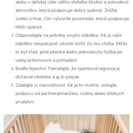
alebo v detskej izbe vášho dieťatka kľudnú a pohodovú
atmosféru, ktorá podporuje dobrý spánok. Znížte
svetlo a hluk, čím vytvoríte prostredie, ktoré podporuje
hlbší spánok.
Odpovedajte na potreby svojho bábätka: Ak je vaše
bábätko nespokojné, skúste zistiť, čo mu chýba. Môže
to byť hlad, plná plienka alebo jednoducho túžba po
vašej prítomnosti a pohladení.
Buďte trpezliví: Pamätajte, že spánková regresia je
dočasné obdobie a aj to prejde.
Zdieľajte si starostlivosť: Ak je to možné, získajte
podporu od partnera/manžela, rodiny alebo blízkych
priateľov.