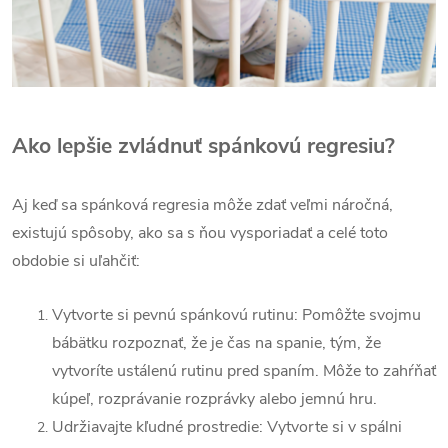
Ako lepšie zvládnuť spánkovú regresiu?
Aj keď sa spánková regresia môže zdať veľmi náročná,
existujú spôsoby, ako sa s ňou vysporiadať a celé toto
obdobie si uľahčiť:
Vytvorte si pevnú spánkovú rutinu: Pomôžte svojmu
bábätku rozpoznať, že je čas na spanie, tým, že
vytvoríte ustálenú rutinu pred spaním. Môže to zahŕňať
kúpeľ, rozprávanie rozprávky alebo jemnú hru.
Udržiavajte kľudné prostredie: Vytvorte si v spálni