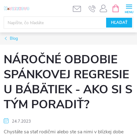
Prejsť
NÁKUPN
KOŠÍK
na
obsah
HĽADAŤ
Blog
NÁROČNÉ OBDOBIE
SPÁNKOVEJ REGRESIE
U BÁBÄTIEK - AKO SI S
TÝM PORADIŤ?
24.7.2023
Chystáte sa stať rodičmi alebo ste sa nimi v blízkej dobe