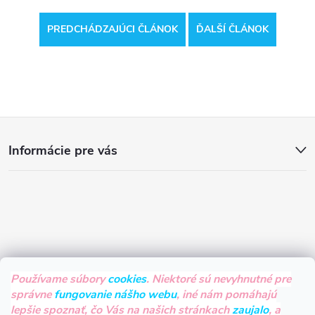
PREDCHÁDZAJÚCI ČLÁNOK
ĎALŠÍ ČLÁNOK
Z
Informácie pre vás
á
p
ä
t
Používame súbory
cookies
. Niektoré sú nevyhnutné pre
správne
fungovanie nášho webu
, iné nám pomáhajú
i
lepšie spoznať, čo Vás na našich stránkach
zaujalo
, a