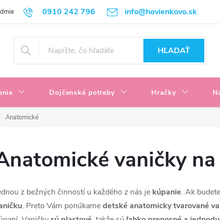
0910 242 796
info@hovienkovo.sk
odmienky
Podmienky ochrany osobných údajov
Reklamačné podmi
HĽADAŤ
enie
Dojčenské potreby
Hračky
N
Anatomické
Anatomické vaničky na
ednou z bežných činností u každého z nás je
kúpanie
. Ak budete
aničku
. Preto Vám ponúkame
detské anatomicky tvarované va
úpaní. Vaničky
sú plastové
, takže sú
ľahko prenosné a jednoduc