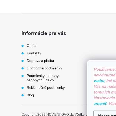
Z
á
Informácie pre vás
p
O nás
Kontakty
ä
Doprava a platba
t
Obchodné podmienky
Používame 
nevyhnutné
Podmienky ochrany
i
osobných údajov
webu
, iné 
Vás na naši
Reklamačné podmienky
tomu ich m
e
Blog
Nastavenia
zmeniť
. Via
Copyright 2026
HOVIENKOVO.sk
. Všetky práva vyhradené.
Up