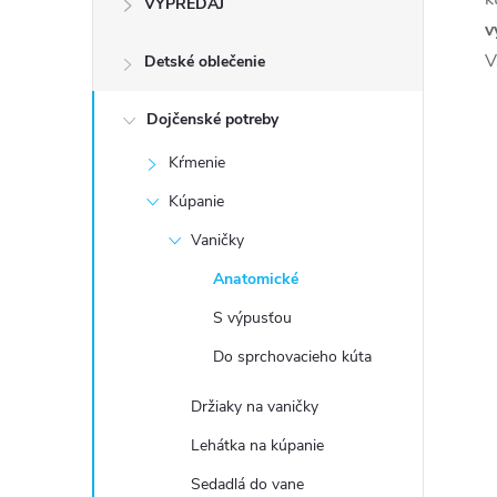
VÝPREDAJ
n
v
V
Detské oblečenie
ý
p
Dojčenské potreby
Kŕmenie
a
Kúpanie
n
Vaničky
Anatomické
e
S výpusťou
l
Do sprchovacieho kúta
Držiaky na vaničky
Lehátka na kúpanie
Sedadlá do vane