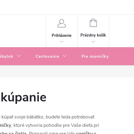
enky
Blog
NÁKUPNÝ
KOŠÍK
Prázdny košík
Prihlásenie
ábytok
Cestovanie
Pre mamičky
P
 kúpanie
 kúpať svoje bábätko, budete teda potrebovať
ničky
, ktoré vytvoria pohodlie pre Vaše dieťa pri
ho sa čistia
. Pripravili sme pre Vás
vaničky s