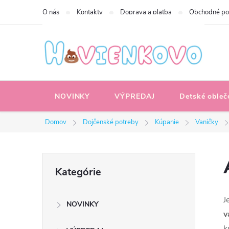
Prejsť
O nás
Kontakty
Doprava a platba
Obchodné p
na
obsah
NOVINKY
VÝPREDAJ
Detské obleč
Domov
Dojčenské potreby
Kúpanie
Vaničky
B
Preskočiť
Kategórie
kategórie
o
J
NOVINKY
č
v
k