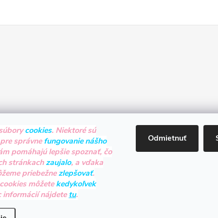
súbory
cookies
. Niektoré sú
Odmietnuť
 pre správne
fungovanie nášho
nám pomáhajú lepšie spoznať, čo
ch stránkach
zaujalo
, a vďaka
ôžeme priebežne
zlepšovať
.
 cookies môžete
kedykoľvek
c informácií nájdete
tu
.
raviť nastavenie cookies