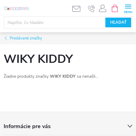
Prejsť
NÁKUPN
KOŠÍK
na
obsah
HĽADAŤ
Predávané značky
WIKY KIDDY
Žiadne produkty značky
WIKY KIDDY
sa nenašli...
Z
Informácie pre vás
á