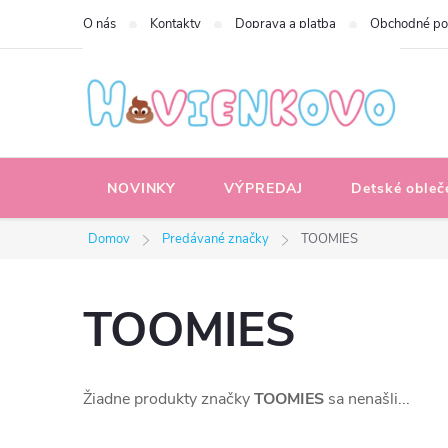
Prejsť
O nás
Kontakty
Doprava a platba
Obchodné p
na
obsah
NOVINKY
VÝPREDAJ
Detské obleč
Domov
Predávané značky
TOOMIES
TOOMIES
Žiadne produkty značky
TOOMIES
sa nenašli...