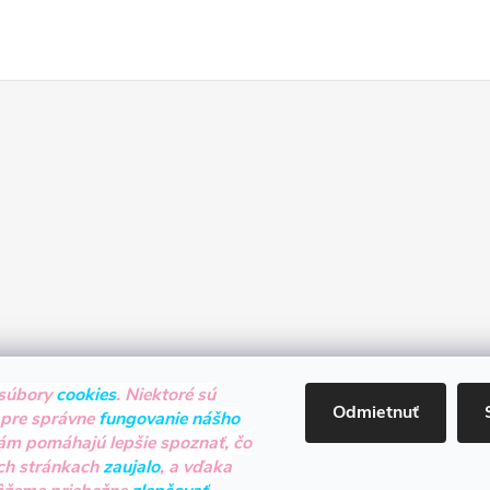
súbory
cookies
. Niektoré sú
Odmietnuť
 pre správne
fungovanie nášho
nám pomáhajú lepšie spoznať, čo
ch stránkach
zaujalo
, a vďaka