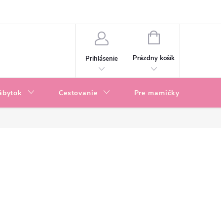
enky
Blog
NÁKUPNÝ
KOŠÍK
Prázdny košík
Prihlásenie
ábytok
Cestovanie
Pre mamičky
P