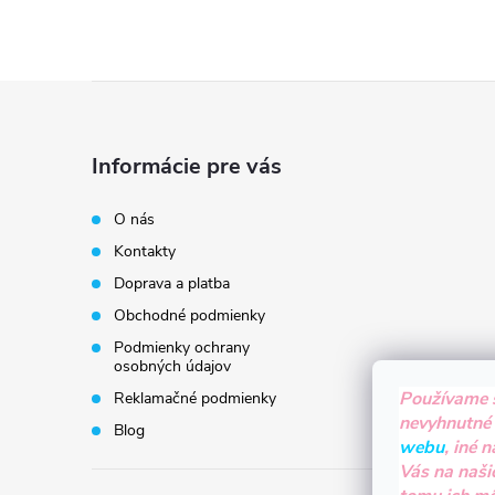
Z
á
Informácie pre vás
p
O nás
Kontakty
ä
Doprava a platba
t
Obchodné podmienky
Podmienky ochrany
i
osobných údajov
Používame 
Reklamačné podmienky
e
nevyhnutné
Blog
webu
, iné 
Vás na naši