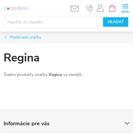
Prejsť
NÁKUPN
KOŠÍK
na
obsah
HĽADAŤ
Predávané značky
Regina
Žiadne produkty značky
Regina
sa nenašli...
Z
Informácie pre vás
á