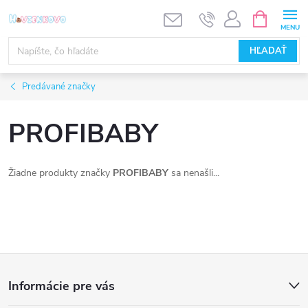
Prejsť
NÁKUPN
KOŠÍK
na
obsah
HĽADAŤ
Predávané značky
PROFIBABY
Žiadne produkty značky
PROFIBABY
sa nenašli...
Z
Informácie pre vás
á