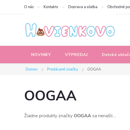
Prejsť
O nás
Kontakty
Doprava a platba
Obchodné p
na
obsah
NOVINKY
VÝPREDAJ
Detské obleč
Domov
Predávané značky
OOGAA
OOGAA
Žiadne produkty značky
OOGAA
sa nenašli...