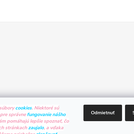
súbory
cookies
. Niektoré sú
Odmietnuť
 pre správne
fungovanie nášho
nám pomáhajú lepšie spoznať, čo
ch stránkach
zaujalo
, a vďaka