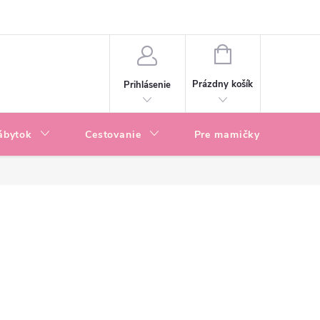
enky
Blog
NÁKUPNÝ
KOŠÍK
Prázdny košík
Prihlásenie
ábytok
Cestovanie
Pre mamičky
P