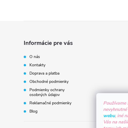
Z
á
Informácie pre vás
p
O nás
Kontakty
ä
Doprava a platba
t
Obchodné podmienky
Podmienky ochrany
i
osobných údajov
Používame 
Reklamačné podmienky
e
nevyhnutné
Blog
webu
, iné 
Vás na naši