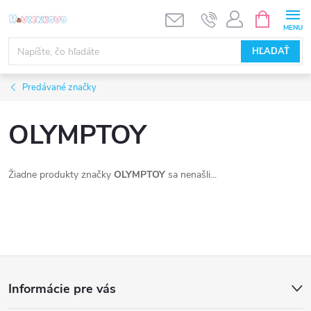
Prejsť
NÁKUPN
KOŠÍK
na
obsah
HĽADAŤ
Predávané značky
OLYMPTOY
Žiadne produkty značky
OLYMPTOY
sa nenašli...
Z
Informácie pre vás
á