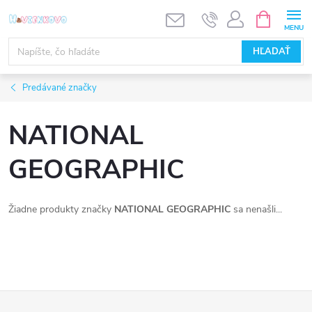
Prejsť
NÁKUPN
KOŠÍK
na
obsah
HĽADAŤ
Predávané značky
NATIONAL
GEOGRAPHIC
Žiadne produkty značky
NATIONAL GEOGRAPHIC
sa nenašli...
Z