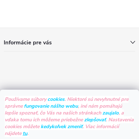
Z
Informácie pre vás
á
p
ä
t
Používame súbory
cookies
. Niektoré sú nevyhnutné pre
správne
fungovanie nášho webu
, iné nám pomáhajú
i
lepšie spoznať, čo Vás na našich stránkach
zaujalo
, a
vďaka tomu ich môžeme priebežne
zlepšovať
. Nastavenia
e
cookies môžete
kedykoľvek zmeniť
. Viac informácií
nájdete
tu
.