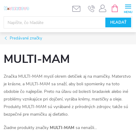
Prejsť
NÁKUPN
KOŠÍK
na
obsah
HĽADAŤ
Predávané značky
MULTI-MAM
Značka MULTI-MAM myslí okrem detičiek aj na mamičky. Materstvo
je krásne, a MULTI-MAM sa snaží, aby boli spomienky na toto
obdobie čo najlepšie. Preto na úľavu od bolesti bradaviek alebo iné
problémy vznikajúce pri dojčení, vyrába krémy, mastičky a oleje.
Produkty MULTI-MAM sú vyrábané z prírodných zdrojov, takže sú
bezpečné pre mamičku aj dieťatko.
Žiadne produkty značky
MULTI-MAM
sa nenašli...