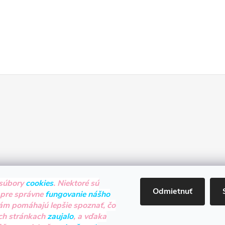
súbory
cookies
. Niektoré sú
Odmietnuť
 pre správne
fungovanie nášho
nám pomáhajú lepšie spoznať, čo
ch stránkach
zaujalo
, a vďaka