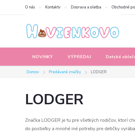
Prejsť
O nás
Kontakty
Doprava a platba
Obchodné p
na
obsah
NOVINKY
VÝPREDAJ
Detské obleč
Domov
Predávané značky
LODGER
LODGER
Značka LODGER je tu pre všetkých rodičov, ktorí chc
do postieľky a mnohé iné potreby pre detičky vyrába