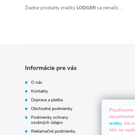
Žiadne produkty značky
LODGER
sa nenašli...
Z
á
Informácie pre vás
p
O nás
Kontakty
ä
Doprava a platba
t
Obchodné podmienky
Používame 
nevyhnutné
Podmienky ochrany
i
osobných údajov
webu
, iné 
Vás na naši
Reklamačné podmienky