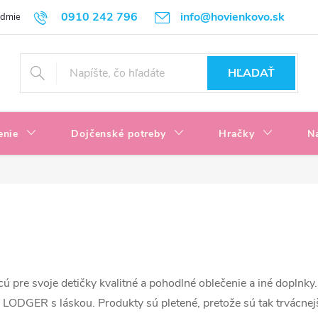
0910 242 796
info@hovienkovo.sk
odmienky
Podmienky ochrany osobných údajov
Reklamačné podmi
HĽADAŤ
enie
Dojčenské potreby
Hračky
N
ú pre svoje detičky kvalitné a pohodlné oblečenie a iné doplnky.
 LODGER s láskou. Produkty sú pletené, pretože sú tak trvácnejš