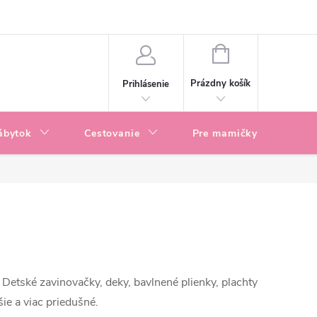
enky
Blog
NÁKUPNÝ
KOŠÍK
Prázdny košík
Prihlásenie
ábytok
Cestovanie
Pre mamičky
P
 Detské zavinovačky, deky, bavlnené plienky, plachty
ie a viac priedušné.