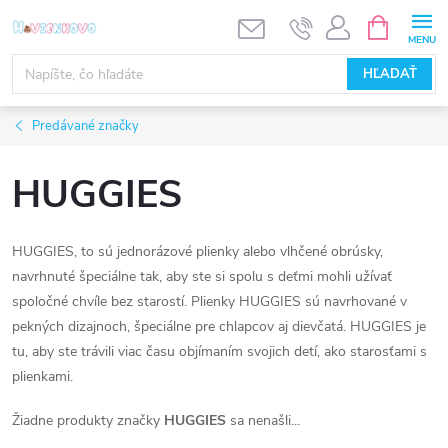
Prejsť
NÁKUPN
KOŠÍK
na
obsah
HĽADAŤ
Predávané značky
HUGGIES
HUGGIES, to sú jednorázové plienky alebo vlhčené obrúsky,
navrhnuté špeciálne tak, aby ste si spolu s deťmi mohli užívať
spoločné chvíle bez starostí. Plienky HUGGIES sú navrhované v
pekných dizajnoch, špeciálne pre chlapcov aj dievčatá. HUGGIES je
tu, aby ste trávili viac času objímaním svojich detí, ako starosťami s
plienkami.
Žiadne produkty značky
HUGGIES
sa nenašli...