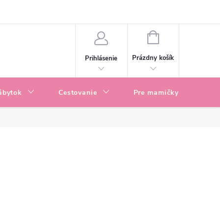
enky
Blog
NÁKUPNÝ
KOŠÍK
Prázdny košík
Prihlásenie
ábytok
Cestovanie
Pre mamičky
P