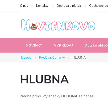
Prejsť
O nás
Kontakty
Doprava a platba
Obchodné p
na
obsah
NOVINKY
VÝPREDAJ
Detské obleč
Domov
Predávané značky
HLUBNA
HLUBNA
Žiadne produkty značky
HLUBNA
sa nenašli...