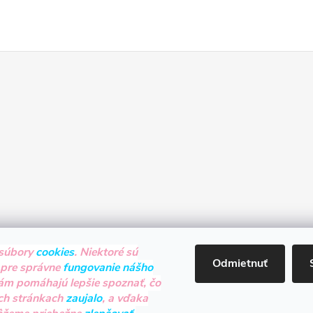
súbory
cookies
. Niektoré sú
Odmietnuť
 pre správne
fungovanie nášho
nám pomáhajú lepšie spoznať, čo
ch stránkach
zaujalo
, a vďaka