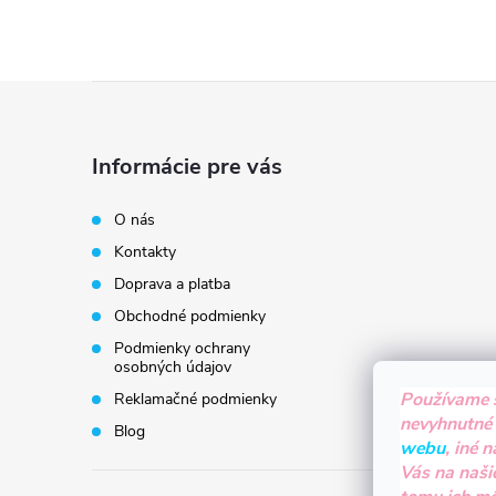
Z
á
Informácie pre vás
p
O nás
Kontakty
ä
Doprava a platba
t
Obchodné podmienky
Podmienky ochrany
i
osobných údajov
Používame 
Reklamačné podmienky
e
nevyhnutné
Blog
webu
, iné 
Vás na naši