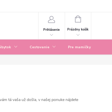
enky
Blog
NÁKUPNÝ
KOŠÍK
Prázdny košík
Prihlásenie
ábytok
Cestovanie
Pre mamičky
P
 vám tá vaša už došla, v našej ponuke nájdete