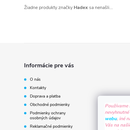
Žiadne produkty značky
Hadex
sa nenašli...
Z
á
Informácie pre vás
p
O nás
Kontakty
ä
Doprava a platba
t
Obchodné podmienky
Používame 
nevyhnutné
Podmienky ochrany
i
osobných údajov
webu
, iné 
Vás na naši
Reklamačné podmienky