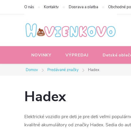
Prejsť
O nás
Kontakty
Doprava a platba
Obchodné p
na
obsah
NOVINKY
VÝPREDAJ
Detské obleč
Domov
Predávané značky
Hadex
Hadex
Elektrické vozidlo pre deti je pre deti veľmi popul
kvalitné akumulátory od značky Hadex. Sedia do a