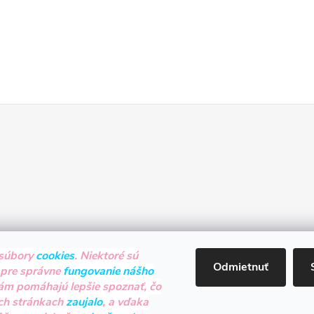
súbory
cookies
. Niektoré sú
Odmietnuť
 pre správne
fungovanie nášho
nám pomáhajú lepšie spoznať, čo
ch stránkach
zaujalo
, a vďaka