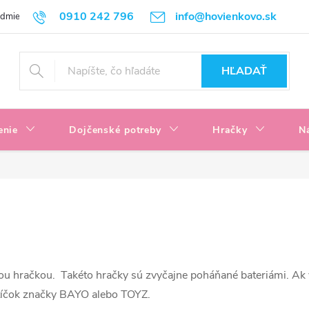
0910 242 796
info@hovienkovo.sk
odmienky
Podmienky ochrany osobných údajov
Reklamačné podmi
HĽADAŤ
enie
Dojčenské potreby
Hračky
N
árnou hračkou. Takéto hračky sú zvyčajne poháňané bateriámi. Ak
utíčok značky BAYO alebo TOYZ.